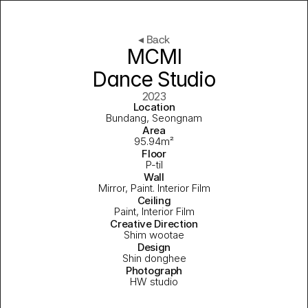
◂ Back
MCMI
Dance Studio
2023
Location
Bundang, Seongnam
Area
95.94m²
Floor
P-til
Wall
Mirror, Paint. Interior Film
Ceiling
Paint, Interior Film
Creative Direction
Shim wootae
Design
Shin donghee
Photograph
HW studio