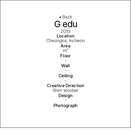
◂ Back
G edu
2019
Location
Cheongna, Incheon
Area
m²
Floor
-
Wall
-
Ceiling
-
Creative Direction
Shim wootae
Design
-
Photograph
-